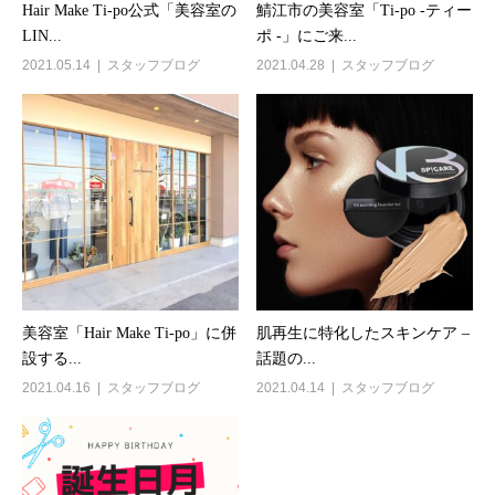
Hair Make Ti-po公式「美容室の
鯖江市の美容室「Ti-po -ティー
LIN...
ポ -」にご来...
2021.05.14
スタッフブログ
2021.04.28
スタッフブログ
美容室「Hair Make Ti-po」に併
肌再生に特化したスキンケア –
設する...
話題の...
2021.04.16
スタッフブログ
2021.04.14
スタッフブログ