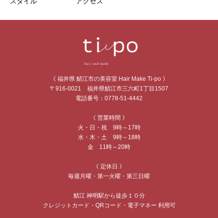
スタイル
アクセス
《 福井県 鯖江市の美容室 Hair Make Ti-po 》
〒916-0021 福井県鯖江市三六町1丁目1507
電話番号：0778-51-4442
《 営業時間 》
火・日・祝 9時～17時
水・木・土 9時～18時
金 11時～20時
《 定休日 》
毎週月曜・第一火曜・第三日曜
鯖江 神明駅から徒歩１０分
クレジットカード・QRコード・電子マネー 利用可