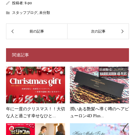
投稿者:
ti-po
スタッフブログ
,
未分類
関連記事
年に一度のクリスマス！！大切
潤いある艶髪へ導く噂のヘアビ
な人と過ごす幸せなひと...
ューロン4D Plus...