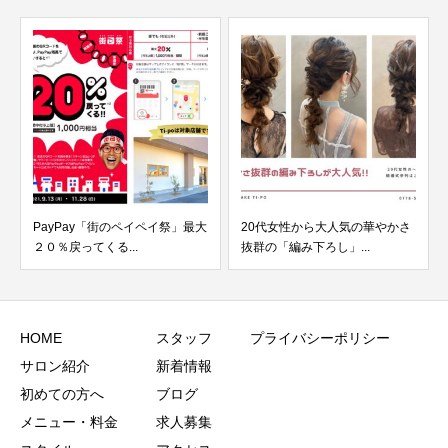
y「街のペイペイ祭」最大
20代女性から大人気の華やかさ
「超payPay祭で
くる...
抜群の「編み下ろし」...
–...
HOME
スタッフ
プライバシーポリシー
サロン紹介
新着情報
初めての方へ
ブログ
メニュー・料金
求人募集